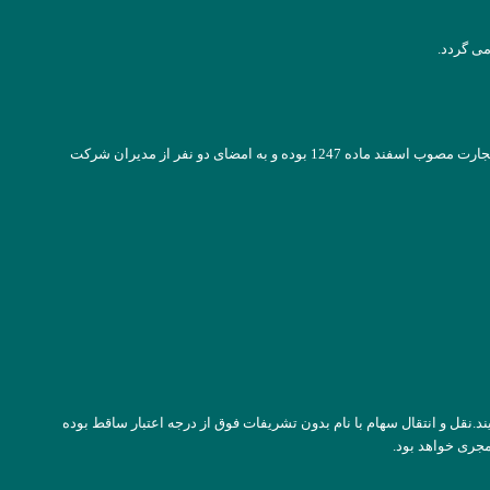
ی گردد.
کلیه سهام شرکت بانام است .اوراق ُسهام شرکت متحدالشکل و چاپی و دارای شماره ترتیب و حاوی نکات مذکور در ماده 26لایحه قانونی اصلاح قسمتی از قانون تجارت مصوب اسفند ماده 1247 بوده و به امضای دو نفر از مدیران شرکت
ایند.نقل و انتقال سهام با نام بدون تشریفات فوق از درجه اعتبار ساقط بوده