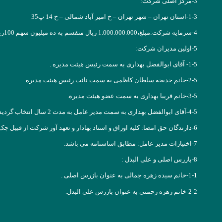
3-مرکز اصلی شرکت:
1-3-استان تهران – شهر تهران – خ امیر آباد شمالی – خ 14 پ35
4-سرمایه شرکت:مبلغ،1.000.000.000 ریال منقسم به ده میلیون سهم 100ریالی
5-اولین مدیران شرکت:
1-5- آقای ابوالفضل بهداری به سمت رئیس هیئت مدیره .
2-5-خانم خدیجه سلطان کاظمی به سمت نائب رئیس هیئت مدیره.
3-5-خانم فریبا بهداری به سمت عضو هیئت مدیره.
4-5-آقای ابوالفضل بهداری به سمت مدیر عامل به مدت 2 سال انتخاب گردیدند.
6-دارندگان حق امضا: کلیه اوراق و اسناد بهادار و تعهد آور شرکت از قبیل چک – سفته- بروات- قراردادها و عقود اسلامی اوراق عادی و اداری با امضای مدیر عامل به تنهایی همراه با مهر شرکت معتبر است.
7-اختیارات مدیر عامل: مطابق اساسنامه می باشد.
8-بازرس اصلی و علی البدل :
1-1-خانم سیده زهره جمالی به عنوان بازرس اصلی .
2-2-خانم زهره رحمتی به عنوان بازرس علی البدل.